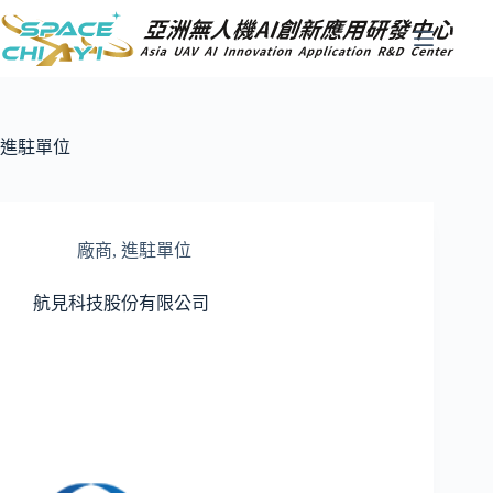
跳
至
主
要
內
容
進駐單位
廠商
,
進駐單位
航見科技股份有限公司