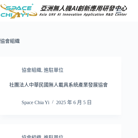
跳
至
主
要
內
容
協會組織
協會組織
,
進駐單位
社團法人中華民國無人載具系統產業發展協會
Space Chia Yi
2025 年 6 月 5 日
協會組織
,
進駐單位