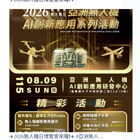
✈️2026無人機日博覽會來囉❗️✈️ #亞洲無人…