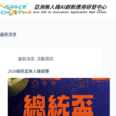
跳
至
主
要
內
容
最新消息
最新消息
,
活動資訊
2026總統盃無人機競賽