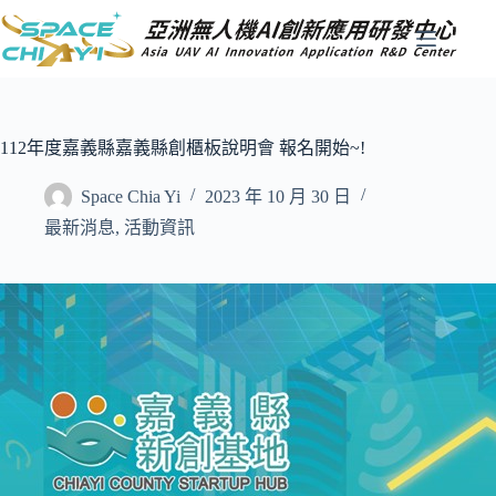
跳
至
主
要
內
容
112年度嘉義縣嘉義縣創櫃板說明會 報名開始~!
Space Chia Yi
2023 年 10 月 30 日
最新消息
,
活動資訊