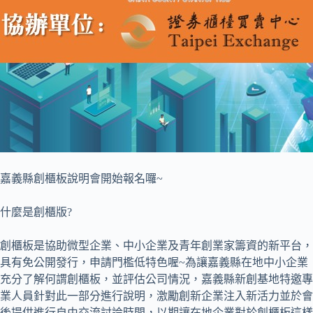
嘉義縣創櫃板說明會開始報名囉~
什麼是創櫃版?
創櫃板是協助微型企業、中小企業及青年創業家籌資的新平台，
具有免公開發行，申請門檻低特色喔~為讓嘉義縣在地中小企業
充分了解何謂創櫃板，並評估公司情況，嘉義縣新創基地特邀專
業人員針對此一部分進行說明，激勵創新企業注入新活力並於會
後提供進行自由交流討論時間，以期讓在地企業對於創櫃板這樣