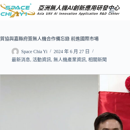
跳
至
主
要
內
容
貿協與嘉縣府簽無人機合作備忘錄 前進國際市場
Space Chia Yi
2024 年 6 月 27 日
最新消息
,
活動資訊
,
無人機產業資訊
,
相關新聞