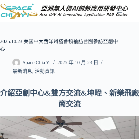
跳
至
主
要
內
容
2025.10.23 美國中大西洋州議會領袖訪台團參訪亞創中
心
Space Chia Yi
2025 年 10 月 23 日
最新消息
,
活動資訊
介紹亞創中心&雙方交流&坤暐、新樂飛廠
商交流