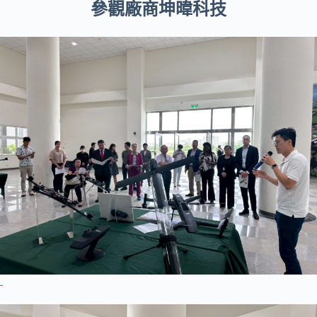
參觀廠商坤暐科技