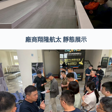
廠商翔隆航太 靜態展示