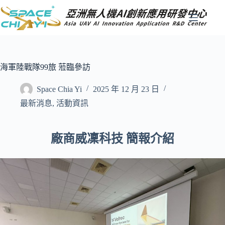
跳
至
主
要
內
容
海軍陸戰隊99旅 蒞臨參訪
Space Chia Yi
2025 年 12 月 23 日
最新消息
,
活動資訊
廠商威凜科技 簡報介紹