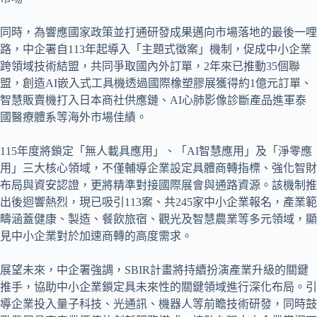
同時，為響應國家政策並打通研發成果邁向市場落地的最後一哩
路，中企署自113年起導入「主題式徵案」機制，促成中小企業
跨領域技術結盟，共同爭取國內外訂單，2年來已推動35個聯
盟，創造AI嵌入式工具機透過國際橡塑膠展獲得約1億元訂單、
智慧販賣機打入日本商社供應鏈、AI心肺影像診斷產品進軍泰
國醫療體系等海外市場佳績。
115年度將鎖定「無人載具應用」、「AI智慧應用」及「淨零應
用」三大核心領域，不僅輔導企業設定具體商轉指標、強化智財
布局與資安認證，更將精準對接國際展會與通路資源。該機制推
出後迴響熱烈，現已吸引113案、共245家中小企業報名，產業範
疇涵蓋健康、製造、餐飲旅宿、觀光及智慧農業等多元領域，顯
見中小企業對於加速商轉的高度需求。
展望未來，中企署強調，SBIR計畫將持續扮演產業升級的關鍵
推手，協助中小企業鎖定具未來性的關鍵領域進行深化布局。引
導企業投入量子科技、光通訊、機器人等前瞻技術研發，同時鼓