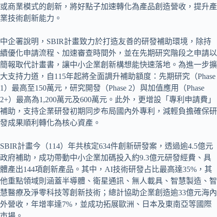
或商業模式的創新，將好點子加速轉化為產品創造營收，提升產
業技術創新能力。
中企署說明，SBIR計畫致力於打造友善的研發補助環境，除持
續優化申請流程、加速審查時間外，並在先期研究階段之申請以
簡報取代計畫書，讓中小企業創新構想能快速落地。為進一步擴
大支持力道，自115年起將全面調升補助額度：先期研究（Phase
1）最高至150萬元，研究開發（Phase 2）與加值應用（Phase
2+）最高為1,200萬元及600萬元。此外，更增設「專利申請費」
補助，支持企業研發初期同步布局國內外專利，減輕負擔確保研
發成果順利轉化為核心資產。
SBIR計畫今（114）年共核定634件創新研發案，透過逾4.5億元
政府補助，成功帶動中小企業加碼投入約9.3億元研發經費、具
體產出144項創新產品。其中，AI技術研發占比最高達35%，其
他重點領域則涵蓋半導體、衛星通訊、無人載具、智慧製造、智
慧醫療及淨零科技等創新技術；總計協助企業創造逾33億元海內
外營收，年增率達7%，並成功拓展歐洲、日本及東南亞等國際
市場。