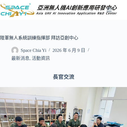
跳
至
主
要
內
容
陸軍無人系統訓練指揮部 拜訪亞創中心
Space Chia Yi
2026 年 6 月 9 日
最新消息
,
活動資訊
長官交流