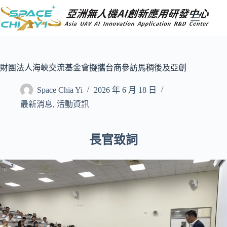
跳
至
主
要
內
容
財團法人海峽交流基金會擬攜台商參訪馬稠後及亞創
Space Chia Yi
2026 年 6 月 18 日
最新消息
,
活動資訊
長官致詞